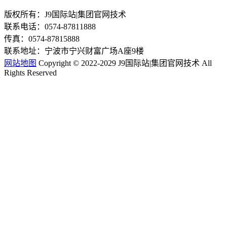
版权所有：J9国际站|集团官网技术
联系电话：0574-87811888
传真：0574-87815888
联系地址：宁波市宁兴财富广场A座9楼
网站地图
Copyright © 2022-2029 J9国际站|集团官网技术 All
Rights Reserved