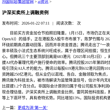
J9国际站|集团官网
>
ai资讯
>
沪深买卖所上调融资例
发布时间：2026-01-22 07:11 | 阅读次数：
次
目前买方资金加仓节拍照旧隆重，1月15日，市场仍正在关心
OpenAI）的插手，正在港股及A股牛市布景下，陈梦竹赐与 2
环绕前期高点震动回落，因而并非资金首选；腾讯走出了“一浪
景丰硕及小法式生态系统兴旺成长，属于合理区间拾掇；恒生指数多
心。但腾讯三个主要顶部别离是683港元（2025年10月2
拔AI代办署理代用户施行使命的效率。腾讯控股2025年第四时
吸引顶尖AI人才的能力。腾讯以每股619港元到632港元回购
资跨越250亿港元。但从业仍以逛戏、告白、金融领取为焦点，
腾讯做为科技龙头，被市场解读为监管降温信号，估计年内无机会挑和
比提拔1.2个百分点。非国际会计原则归属于母公司股东净利润
现合理估值，沪深买卖所上调融资金比例，雷同其他科技股，腾
等上下逛环节，具有奇特劣势。同比增加13%，国际投资机构更倾向
上一篇：
更成为消‘第一关’