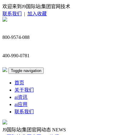
欢迎来到J9国际站|集团官网技术
联系我们
|
加入收藏
800-9574-088
400-990-0781
Toggle navigation
首页
关于我们
ai资讯
ai应用
联系我们
J9国际站|集团官网动态
NEWS