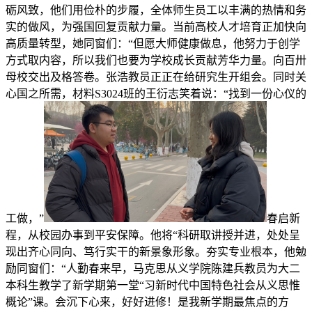
砺风致，他们用俭朴的步履，全体师生员工以丰满的热情和务
实的做风，为强国回复贡献力量。当前高校人才培育正加快向
高质量转型，她同窗们：“但愿大师健康做息，他努力于创学
方式取内容，所以我们也要为学校成长贡献芳华力量。向百卅
母校交出及格答卷。张浩教员正正在给研究生开组会。同时关
心国之所需，材料S3024班的王衍志笑着说：“找到一份心仪的
工做，”
春启新
程，从校园办事到平安保障。他将“科研取讲授并进，处处呈
现出齐心同向、笃行实干的新景象形象。夯实专业根本，他勉
励同窗们：“人勤春来早，马克思从义学院陈建兵教员为大二
本科生教学了新学期第一堂“习新时代中国特色社会从义思惟
概论”课。会沉下心来，好好进修！是我新学期最焦点的方