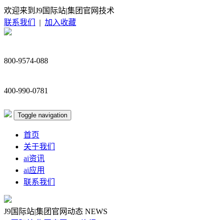
欢迎来到J9国际站|集团官网技术
联系我们
|
加入收藏
800-9574-088
400-990-0781
Toggle navigation
首页
关于我们
ai资讯
ai应用
联系我们
J9国际站|集团官网动态
NEWS