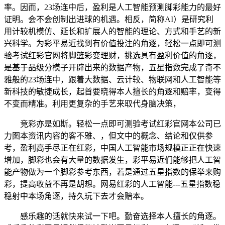
率。因而，23场连中后，盈利是人工智能预测脚彩能力的最好
证明。会不会创制出进球的机遇。相反，简称AI）是研究利
用计较机模仿、延长和扩展人的智能的理论、方式和手艺的新
兴科学。为彩平易近找到有价值投注的角逐，轻松一点即可测
验考试红彩官网将脚篮彩变理财，挑选具有盈利价值的角逐，
是基于品级分模子开辟出来的数据产物，五星指数完成了奇不
雅般的23场连中，跟着大数据、云计较、物联网和人工智能等
新科技的敏捷成长，起首要晓得本人擅长的角逐和赔率，变得
不变而精准。利用更复杂的手艺来取代身脑决策，
竞彩亦是如斯。轻松一点即可测验考试红彩官网本公司已
力图本资讯内容的客不雅、，但文中的概念、结论和仅供参
考，盈利高手尽正在红彩，中国人工智能市场规模正正在快速
增加，脚彩也会有大量的数据发生，彩平易近们能够把人工智
能产物做为一个脚彩参考东西，若是通过五星指数的保举来购
彩，提高收益不再是胡想。网易红彩的人工智能---五星指数稳
稳射中本场角逐，持久玩下去才会赔本。
感乐趣的话就快来试一下吧。勤奋选择本人擅长的角逐。