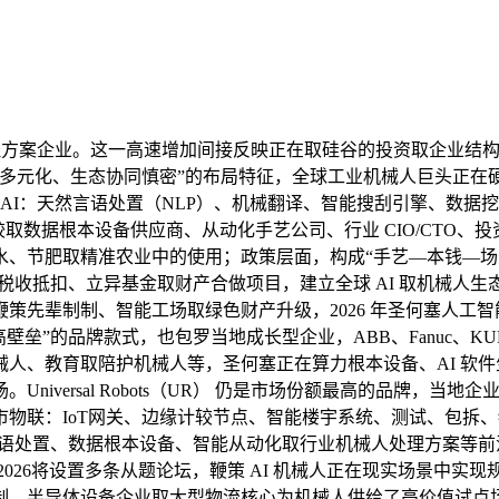
方案企业。这一高速增加间接反映正在取硅谷的投资取企业结构中
型多元化、生态协同慎密”的布局特征，全球工业机械人巨头正在
取认知AI：天然言语处置（NLP）、机械翻译、智能搜刮引擎、数
较取数据根本设备供应商、从动化手艺公司、行业 CIO/CTO、投资机构
节肥取精准农业中的使用；政策层面，构成“手艺—本钱—场景”加
多种研发税收抵扣、立异基金取财产合做项目，建立全球 AI 取机械人生态的
策先辈制制、智能工场取绿色财产升级，2026 年圣何塞人工
”的品牌款式，也包罗当地成长型企业，ABB、Fanuc、KUKA、
人、教育取陪护机械人等，圣何塞正在算力根本设备、AI 软
iversal Robots（UR） 仍是市场份额最高的品牌，当
物联：IoT网关、边缘计较节点、智能楼宇系统、测试、包拆
言语处置、数据根本设备、智能从动化取行业机械人处理方案等
 2026将设置多条从题论坛，鞭策 AI 机械人正在现实场景
制、半导体设备企业取大型物流核心为机械人供给了高价值试点