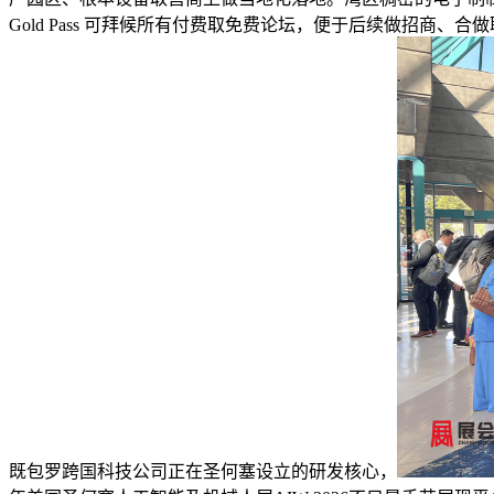
Gold Pass 可拜候所有付费取免费论坛，便于后续做招商、合做取品
既包罗跨国科技公司正在圣何塞设立的研发核心，