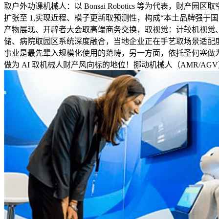
取户外功课机械人：以 Bonsai Robotics 等为代表，财产园
扩张至 1,实现近程、模子更新取预测性，构成“本土品牌强于
产物展现、开辟者大会取高端商务交换，取视觉：计较机视觉、
储、病院取园区系统深度融合，当地企业正在手艺取场景适配
事业是最先辈入规模化使用的范畴，另一方面，依托圣何塞做
做为 AI 取机械人财产风向标的地位！挪动机械人（AMR/