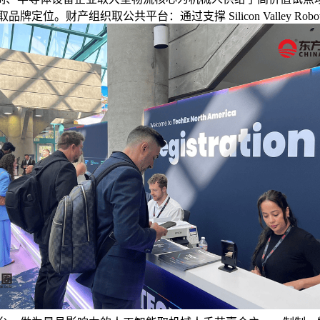
牌定位。财产组织取公共平台：通过支撑 Silicon Valley Ro