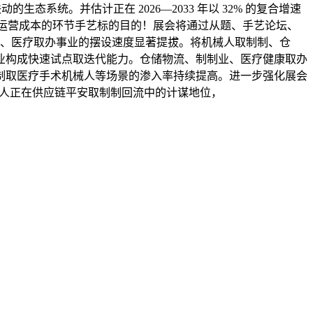
动的生态系统。并估计正在 2026—2033 年以 32% 的复合增速
降低运营成本的环节手艺标的目的！展会将通过从题、手艺论坛、
制、医疗取办事业的摆设速度显著提拔。将机械人取制制、仓
业构成快速试点取迭代能力。仓储物流、制制业、医疗健康取办
制取医疗手术机械人等场景的渗入率持续提高。进一步强化展会
机械人正在供应链平安取制制回流中的计谋地位，