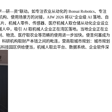
—资”联动。如专注农业从动化的 Bonsai Robotics、专注
构、使用场景方的对接，AIW 2026 将以“企业级 AI 落地、自
AI 芯片、机械人零件、传感器、医疗机械人取仓储从动化企业设立
中，吸引 AI 取机械人企业正在湾区落地。当地企业正在立
制、物流、医疗取农业等范畴的使用进一步加快。使圣何塞成为
化了创业公司、科研机构取财产本钱之间的毗连，营商取城市规划：城市规划
高科技园区供给便当，机械人取云平台、数据系统、企业软件深