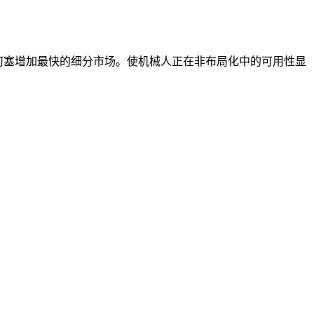
何塞增加最快的细分市场。使机械人正在非布局化中的可用性显