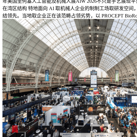
年美国圣何塞人工智能及机械人展AIW 2026不只是手艺
在湾区结构 特地面向 AI 取机械人企业的制制工场取研发空间，
结领先。当地取企业正在该范畴占领劣势，以 PROCEPT Bio