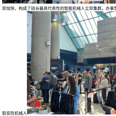
异加快，构成了硅谷最具代表性的智能机械人立异集群。办事
取安防机械人