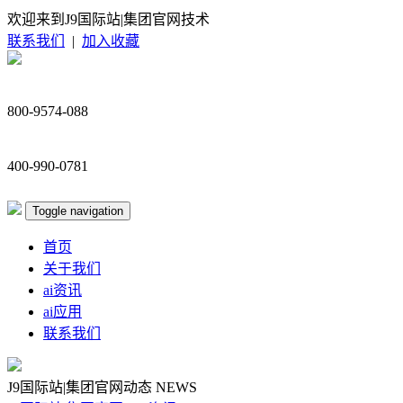
欢迎来到J9国际站|集团官网技术
联系我们
|
加入收藏
800-9574-088
400-990-0781
Toggle navigation
首页
关于我们
ai资讯
ai应用
联系我们
J9国际站|集团官网动态
NEWS