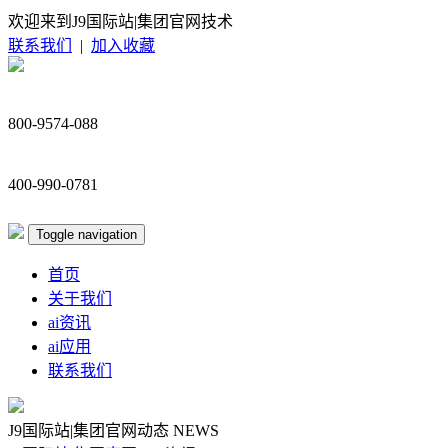
欢迎来到J9国际站|集团官网技术
联系我们
|
加入收藏
800-9574-088
400-990-0781
Toggle navigation
首页
关于我们
ai资讯
ai应用
联系我们
J9国际站|集团官网动态
NEWS