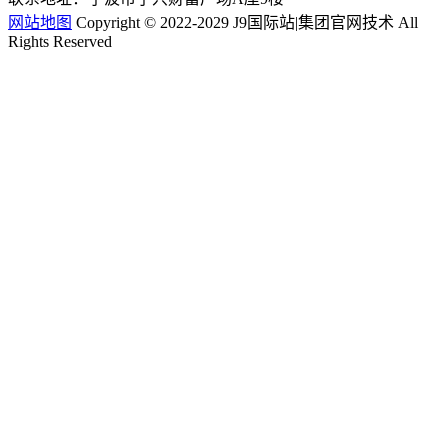
网站地图
Copyright © 2022-2029 J9国际站|集团官网技术 All
Rights Reserved