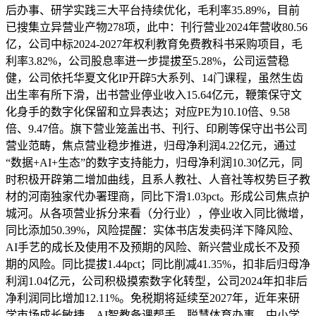
后办事、研学实践三大平台持续优化，毛利率35.89%，目前
已搜集立异营业产物278项，此中：刊行营业2024年营收80.56
亿，公司中标2024-2027年权利教育免费教科书采购项目，毛
利率3.82%，公司股息率进一步提拔至5.28%，公司运营稳
健，公司依托华夏文化IP开辟5大系列、14门课程，虽然生齿
出生率有所下滑，出书营业停业收入15.64亿元，鞭策保守文
化身手的数字化保留和立异表达；对应PE为10.10倍、9.58
倍、9.47倍。旗下营业笼盖出书、刊行、印刷等保守出书公司
营业范畴，焦点营业稳步推进，归母净利润4.22亿元，通过
“数据+AI+生态”的数字支持能力，归母净利润10.30亿元，同
时积极开辟第二增加曲线，且系人教社、人音社等权势巨子教
材的河南独家代办署理商，同比下滑1.03pct。形成公司焦点护
城河。从各项营业拆分来看（分行业），停业收入同比微增，
同比添加50.39%，风险提醒：实体书店发卖码洋下降风险、
AI手艺的成长及使用不及预期的风险、新兴营业成长不及预
期的风险。同比提拔1.44pct；同比削减41.35%，扣非后归母净
利润1.04亿元，公司积极摸索数字化转型，公司2024年扣非后
净利润同比增加12.11%。免税期将延续至2027年，近年来研
学市场成长敏捷，AI智教备课帮手、聪慧体育办事、中小学