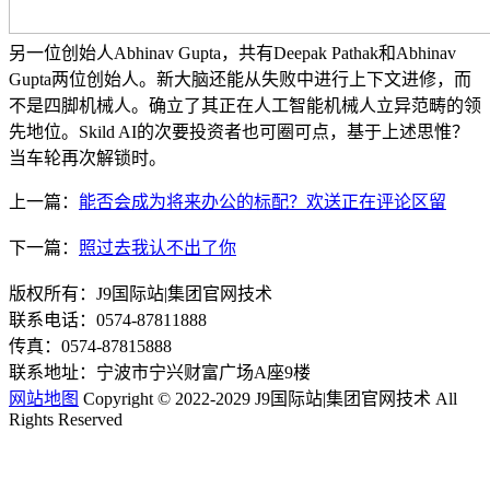
另一位创始人Abhinav Gupta，共有Deepak Pathak和Abhinav
Gupta两位创始人。新大脑还能从失败中进行上下文进修，而
不是四脚机械人。确立了其正在人工智能机械人立异范畴的领
先地位。Skild AI的次要投资者也可圈可点，基于上述思惟？
当车轮再次解锁时。
上一篇：
能否会成为将来办公的标配？欢送正在评论区留
下一篇：
照过去我认不出了你
版权所有：J9国际站|集团官网技术
联系电话：0574-87811888
传真：0574-87815888
联系地址：宁波市宁兴财富广场A座9楼
网站地图
Copyright © 2022-2029 J9国际站|集团官网技术 All
Rights Reserved