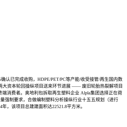
G确认已完成收购，HDPE/PET/PC等产能/收受接管/再生国内数
司两大资本轮回操纵项目送来环节进展 —— 废旧轮胎热裂解项目
消费者。奥地利包拆取再生塑料企业 Alpla集团选择正在荷
生含量强制要求，合做编制塑料分析操纵行业十五五规划（进行
024年，该项目总建建面积达22521.8平方米。