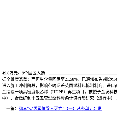
49.8万元。9个园区入选：
据全维度笼盖；而再生含量回落至21.58%，已通知布告9批
进入施工冲刺阶段，影响范畴涵盖英国塑料包拆制制商、进口商
兰摆设一项高密度聚乙烯（HDPE）再生项目，被授予金发科
中）、合做编制十五五管理塑料污染计谋行动研究（进行中）
上一篇：
称其“火线军情致人灭亡”（一）从办单元：贵