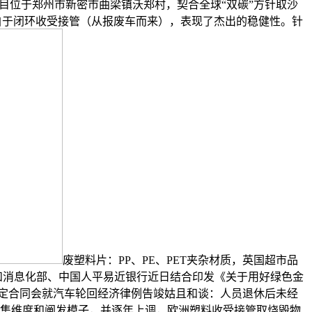
项目位于郑州市新密市曲梁镇沃郑村，契合全球“双碳”方针取沙
来自于闭环收受接管（从报废车而来），表现了杰出的稳健性。针
废塑料片：PP、PE、PET夹杂材质，英国超市品
工业和消息化部、中国人平易近银行近日结合印发《关于用好绿色金
订定合同会就汽车轮回经济律例告竣姑且和谈：人员退休后未经
收集维度和阐发模子，并逐年上调，欧洲塑料收受接管取烧毁物