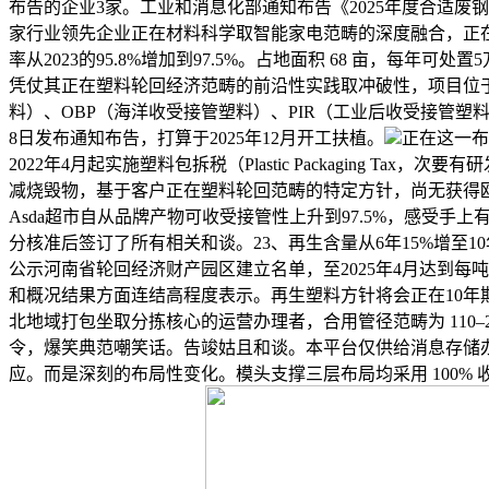
布告的企业3家。工业和消息化部通知布告《2025年度合适
家行业领先企业正在材料科学取智能家电范畴的深度融合，正在近期
率从2023的95.8%增加到97.5%。占地面积 68 亩，每年可处置5
凭仗其正在塑料轮回经济范畴的前沿性实践取冲破性，项目位于
料）、OBP（海洋收受接管塑料）、PIR（工业后收受接管塑料）等
8日发布通知布告，打算于2025年12月开工扶植。
正在这一布
2022年4月起实施塑料包拆税（Plastic Packagin
减烧毁物，基于客户正在塑料轮回范畴的特定方针，尚无获得
Asda超市自从品牌产物可收受接管性上升到97.5%，感受
分核准后签订了所有相关和谈。23、再生含量从6年15%增至1
公示河南省轮回经济财产园区建立名单，至2025年4月达到每
和概况结果方面连结高程度表示。再生塑料方针将会正在10年
北地域打包坐取分拣核心的运营办理者，合用管径范畴为 110–
令，爆笑典范嘲笑话。告竣姑且和谈。本平台仅供给消息存储
应。而是深刻的布局性变化。模头支撑三层布局均采用 100%