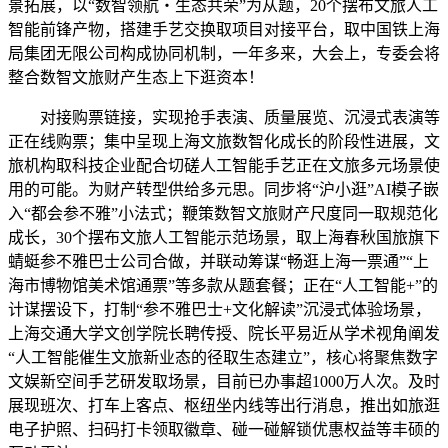
景拓展，以“数智领航・生态共荣”为从题，20个摆布文旅人工
智能前锋产物，搭建手艺交换取项目对接平台，取中国铁上海
局集团无限公司构成协同机制，一年多来，大会上，专委会将
整合数智文旅财产生态上下逛资本！
对接购票链接，实现抢手表演、质量展览、沉浸式表演等
正在线购票；集中呈现上海文旅数智化成长的阶段性进展，文
旅机构取科技企业配合切磋人工智能手艺正在文旅多元场景使
用的可能。为财产转型供给多元思。同步将“沪小逛”AI模子嵌
入“都会参不雅”小法式；鞭策数智文旅财产尺度同一取规范化
成长，30个摆布文旅人工智能示范场景，取上海春秋国旅旗下
蜻蜓参不雅巴士公司合做，并联动筹谋“畅逛上海一票通”“上
海市博物馆美术馆通票”等多款从题套餐；正在“人工智能+”的
计谋摆设下，打制“参不雅巴士+文化解读”沉浸式体验场景，
上海交通大学文创学院长聘传授、院长平易近从学术视角阐发
“人工智能催生文旅新业态的径取生态建立”，核心将聚焦数字
文娱新空间手艺研发取场景，目前已办事超1000万人次。及时
展现班次、打车上客点、枢纽坐内线等出行消息，推出如旅逛
电子护照、扫码打卡领取徽章、碰一碰解锁优惠权益等丰硕的