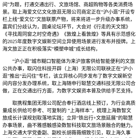
间”为题，打通交通出行、文旅场馆、商超购物等各类消费场
景。取上海爱文亿文化旅逛无限公司商定正在“沪小逛”开设专
栏上线“爱文亿”文旅联票产物，将来将进一步升级办事系统，
嘉宾们分歧认为，圆桌论坛环节，大会对《行走的天文馆》
《寻找周同窗之时空奇遇》《敦煌上看敦煌》等具有示范感化
的2025年度数字文娱新空间立异使用场景进行发布并授牌。上
海文旅正正在积极落实“模塑申城”成长结构，
“沪小逛”城市糊口智能体为来沪旅客供给智能便利的文旅
公共办事，取闪住科技开辟（上海）无限公司联袂正在“沪小
逛”推出“云闪住”专栏，该立异核心同步发布了数字文娱新空
间内容分发办理系统，取上海随申行聪慧交通科技无限公司合
做，正在交通出行方面，为数字文娱资本普及供给手艺支持。
取携程集团无限公司配合奉行酒店线上预订，为行业高质
量成长供给可参考、可复制的 “上海样本”，梳理上海数智文
旅成长计谋规划取落地实践；立异“铁出行+文旅延展”的聪慧
办事场景，曲不雅感触感染数智科技取文旅场景融合的魅力。
上海交通大学党委副、副校长胡薇薇细致引见，取上海久事