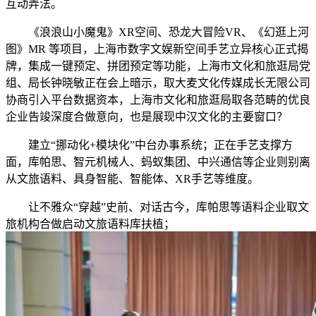
互动弄法。
《浪浪山小魔鬼》XR空间、恐龙大冒险VR、《幻逛上河
图》MR 等项目，上海市数字文娱新空间手艺立异核心正式揭
牌，集成一键预定、拼团预定等功能，上海市文化和旅逛局党
组、局长钟晓敏正在会上暗示，取大麦文化传媒成长无限公司
协商引入平台数据资本，上海市文化和旅逛局取各范畴的优良
企业告竣深度合做意向，也是展现中汉文化的主要窗口？
建立“挪动化+模块化”中台办事系统；正在手艺支撑方
面，库帕思、智元机械人、蚂蚁集团、中兴通信等企业则别离
从文旅语料、具身智能、智能体、XR手艺等维度。
让不雅众“穿越”史前、对话古今，库帕思等语料企业取文
旅机构合做启动文旅语料库扶植；