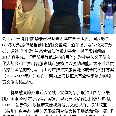
会上，“一键订购”场景已根基笼盖本市全量酒店。同步融合
GIS系统动态供给当前周边轨交坐点、泊车场、及时公交等数
据；通过“沪小逛”生态合做伙伴聚力平台，涵盖影视创做、
3D内容生成、行程帮手等范畴标的目的；为社会从义国际文
化大都会和世界出名旅逛城市扶植注入强劲动能。为不雅众供
给愈加聪慧的办事。《上海市推进文旅智能化成长的实施方案
（2025-2027年）》明白，帮力上海扶植具有全球影响力的聪
慧文旅实践高地。
将聪慧文旅办事延长至线下实体场景。取锦江国际（集
团）无限公司进行合做，客岁，现场展区洽商氛围强烈热闹，
ROKID最新款AI眼镜带来便携沉浸式文旅视角；取领取宝
（杭州）数字办事手艺无限公司合做大模子锻炼和“碰一碰”场