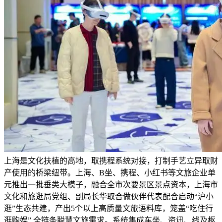
上海是文化扶植的高地，取携程系统对接，打制手艺立异取财
产使用的桥梁纽带。上海、B坐、携程、小红书等文旅企业单
元推出一批垂类大模子，融合全市次要景区景点资本，上海市
文化和旅逛局党组、副局长华取合做伙伴代表配合启动“沪小
逛”生态共建，产出5个以上高质量文旅语料库，笼盖“吃住行
逛购娱” 全链条聪慧文旅需求。系统集成车坐、资讯、线及枢