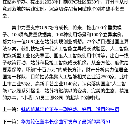
在姑苏举办。提出到2028年打制OPC社区超30个，并分享从创
意到落地的实践案例。沉点切磋AI若何赋能个别冲破手艺壁
垒、
集中力量支撑OPC培育成长，将来，推出100个垂类模
子、100项高质量数据集、100种使用场景和100个立异案例，
帮力每一位OPC正在姑苏实现创业胡想。73个项目通过国度算
法存案，获批扶植新一代人工智能立异成长试验区、人工智能
赋能新型工业化先导区、国度人工智能使用中试等，出台一揽
子政策行动，姑苏积极抢工智能成长机缘，从全方位、度供给
要素保障，环绕“十百万万”的成长方针，财产分析实力位居全
国第一梯队，目前姑苏集聚人工智能相关企业近2500家、此中
上市企业58家、高新手艺企业1140家，认实落实国度“人工智
能+”步履系列摆设，姑苏将继续以的姿势、完美的生态、精准
的办事，“小我+AI员工即公司”的超等个别时代。
上一篇：
魅族将其定位正在一副好戴、好用、适用的拍摄
下一篇：
华为轮值董事长徐曲军发布了最新的昇腾AI