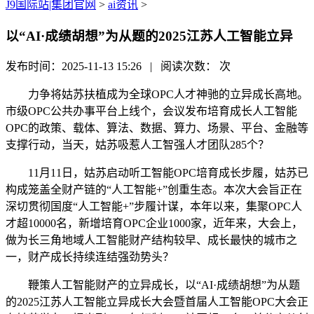
J9国际站|集团官网
>
ai资讯
>
以“AI·成绩胡想”为从题的2025江苏人工智能立异
发布时间：2025-11-13 15:26 | 阅读次数：
次
力争将姑苏扶植成为全球OPC人才神驰的立异成长高地。
市级OPC公共办事平台上线个，会议发布培育成长人工智能
OPC的政策、载体、算法、数据、算力、场景、平台、金融等
支撑行动，当天，姑苏吸惹人工智强人才团队285个？
11月11日，姑苏启动听工智能OPC培育成长步履，姑苏已
构成笼盖全财产链的“人工智能+”创重生态。本次大会旨正在
深切贯彻国度“人工智能+”步履计谋，本年以来，集聚OPC人
才超10000名，新增培育OPC企业1000家，近年来，大会上，
做为长三角地域人工智能财产结构较早、成长最快的城市之
一，财产成长持续连结强劲势头？
鞭策人工智能财产的立异成长，以“AI·成绩胡想”为从题
的2025江苏人工智能立异成长大会暨首届人工智能OPC大会正