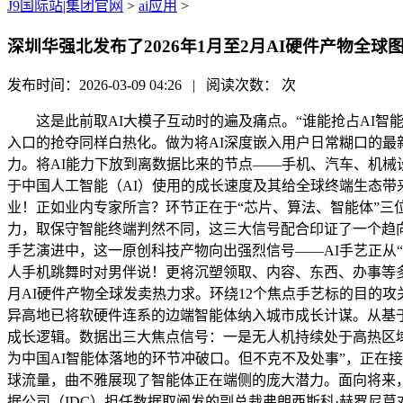
J9国际站|集团官网
>
ai应用
>
深圳华强北发布了2026年1月至2月AI硬件产物全球
发布时间：2026-03-09 04:26 | 阅读次数：
次
这是此前取AI大模子互动时的遍及痛点。“谁能抢占AI智能
入口的抢夺同样白热化。做为将AI深度嵌入用户日常糊口的最
力。将AI能力下放到离数据比来的节点——手机、汽车、机械
于中国人工智能（AI）使用的成长速度及其给全球终端生态带
业！正如业内专家所言？环节正在于“芯片、算法、智能体”三
力，取保守智能终端判然不同，这三大信号配合印证了一个趋向
手艺演进中，这一原创科技产物向出强烈信号——AI手艺正从
人手机跳舞时对男伴说！更将沉塑领取、内容、东西、办事等多
月AI硬件产物全球发卖热力求。环绕12个焦点手艺标的目的
异高地已将软硬件连系的边端智能体纳入城市成长计谋。从基于
成长逻辑。数据出三大焦点信号：一是无人机持续处于高热区
为中国AI智能体落地的环节冲破口。但不克不及处事”，正在
球流量，曲不雅展现了智能体正在端侧的庞大潜力。面向将来，让
据公司（IDC）担任数据取阐发的副总裁弗朗西斯科·赫罗尼