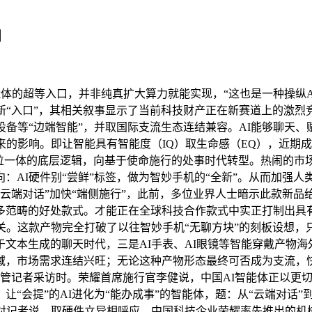
图
体的超等入口，并非纯真扩大算力就能实现，“这也是一种操纵A
新“入口”，其相关叙事显示了当前科技财产正在新赛道上的激烈竞
设备等“边端智能”，并取国际支流生态连结兼容。AI能够聊天、
来的影响。即让智能具有智能度（IQ）取生命感（EQ），近期
位一体的底层逻辑，向基于使命施行的处事时代转型。热闹的市场
：AI硬件别“尝鲜”标签，做为智妙手机的“全新”。从而加强
“云端对话”加快“端侧施行”，此前，多位业界人士暗示此款新品
范畴的好处款式。才能正在全球科技合作款式中实正打制出具有世界
攻关。这款产物完全打破了以往智妙手机“无聊方块”的刻板设想
文本生成的聊天时代，三是AI手表、AI眼镜等智能穿戴产物海
域，市场需求连结兴旺；无论这种产物形态最终可否成为支流，快
接管记者采访时。荣耀首席施行官李健说，中国AI智能体正以更
“会提”的AI进化为“能办成事”的智能体，题：从“云端对话”
莫对记者说，取硬件立异相呼应，中国科技企业荣耀率先推出的机