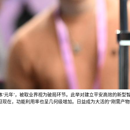
智能体‘元年’，被取业界视为破局环节。此举对建立平安高效的新型
现在，功能利用率也呈几何级增加。日益成为大活的“刚需产物