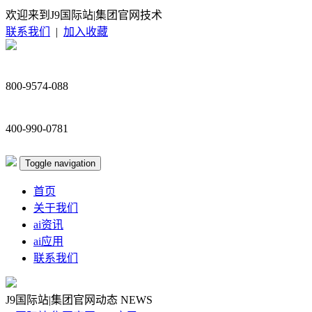
欢迎来到J9国际站|集团官网技术
联系我们
|
加入收藏
800-9574-088
400-990-0781
Toggle navigation
首页
关于我们
ai资讯
ai应用
联系我们
J9国际站|集团官网动态
NEWS