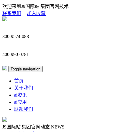
欢迎来到J9国际站|集团官网技术
联系我们
|
加入收藏
800-9574-088
400-990-0781
Toggle navigation
首页
关于我们
ai资讯
ai应用
联系我们
J9国际站|集团官网动态
NEWS