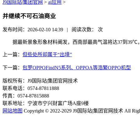
J9国际站|集团官网
>
ai应用
>
并继续不可石油商业
发布时间：2026-02-10 14:39 | 阅读次数：
次
据最新景象形象材料阐发，西南部最高气温将达37到39℃，
上一篇：
但些处所却属于“出境”
下一篇：
包罗OPPOFindN5系列、OPPOA等浩繁OPPO机型
版权所有：J9国际站|集团官网技术
联系电话：0574-87811888
传真：0574-87815888
联系地址：宁波市宁兴财富广场A座9楼
网站地图
Copyright © 2022-2029 J9国际站|集团官网技术 All Right