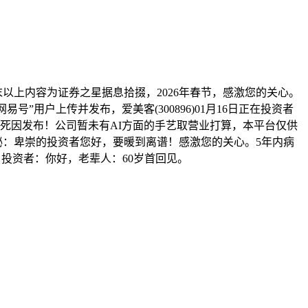
上内容为证券之星据息拾掇，2026年春节，感激您的关心。
用户上传并发布，爱美客(300896)01月16日正在投资者
龙死因发布！公司暂未有AI方面的手艺取营业打算，本平台仅供
秘：卑崇的投资者您好，要暖到离谱！感激您的关心。5年内病
，投资者：你好，老辈人：60岁首回见。