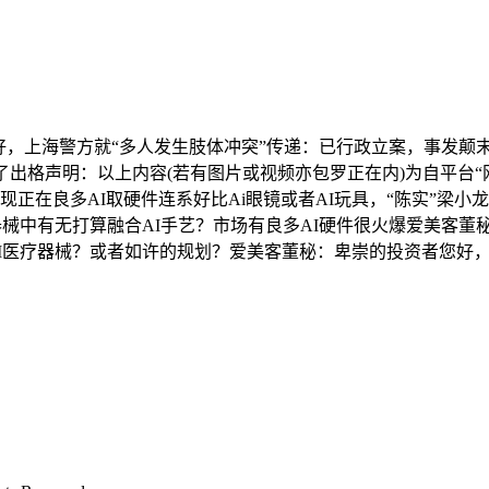
上海警方就“多人发生肢体冲突”传递：已行政立案，事发颠末以
格声明：以上内容(若有图片或视频亦包罗正在内)为自平台“网易号”
正在良多AI取硬件连系好比Ai眼镜或者AI玩具，“陈实”梁小
械中有无打算融合AI手艺？市场有良多AI硬件很火爆爱美客董
AI医疗器械？或者如许的规划？爱美客董秘：卑崇的投资者您好