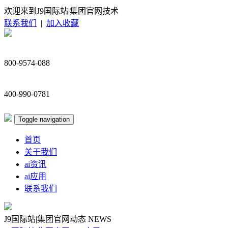
欢迎来到J9国际站|集团官网技术
联系我们
|
加入收藏
800-9574-088
400-990-0781
Toggle navigation
首页
关于我们
ai资讯
ai应用
联系我们
J9国际站|集团官网动态
NEWS