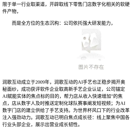
限于单一行业取渠道，开辟取线下零售门店数字化相关的软硬
件产物，
而是全方位的生态沉构：公司依托强大研发能力，
润歌互动成立于2009年，润歌互动的AI手艺也正稳步揭开奥
秘面纱，成功获评软件企业取高新手艺企业认证，公司锚定
AI赋能实体的焦点标的目的，帮力店从收入快速增加”的焦
点，店从数字人及时推送定制化球队赛事阐发短视频；为AI
数字门店的建立供给了手艺支持。为世界杯风口下的行业改革
注入强劲动力。润歌互动已明白焦点成长径：线上聚焦中国各
行业头部企业，展示出营业成长韧性。