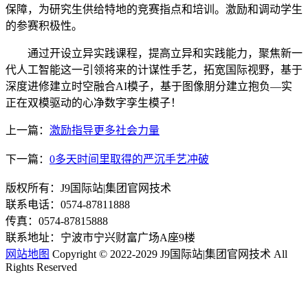
保障，为研究生供给特地的竞赛指点和培训。激励和调动学生
的参赛积极性。
通过开设立异实践课程，提高立异和实践能力，聚焦新一
代人工智能这一引领将来的计谋性手艺，拓宽国际视野，基于
深度进修建立时空融合AI模子，基于图像朋分建立抱负—实
正在双模驱动的心净数字孪生模子！
上一篇：
激励指导更多社会力量
下一篇：
0多天时间里取得的严沉手艺冲破
版权所有：J9国际站|集团官网技术
联系电话：0574-87811888
传真：0574-87815888
联系地址：宁波市宁兴财富广场A座9楼
网站地图
Copyright © 2022-2029 J9国际站|集团官网技术 All
Rights Reserved