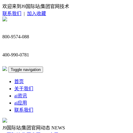
欢迎来到J9国际站|集团官网技术
联系我们
|
加入收藏
800-9574-088
400-990-0781
Toggle navigation
首页
关于我们
ai资讯
ai应用
联系我们
J9国际站|集团官网动态
NEWS